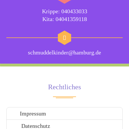
Krippe: 040433033
Kita: 04041359118
schmuddelkinder@hamburg.de
Rechtliches
Impressum
Datenschutz