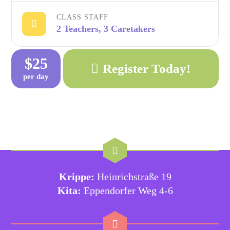
CLASS STAFF
2 Teachers, 3 Caretakers
$25
Register Today!
per day
Krippe:
Heinrichstraße 19
Kita:
Eppendorfer Weg 4-6