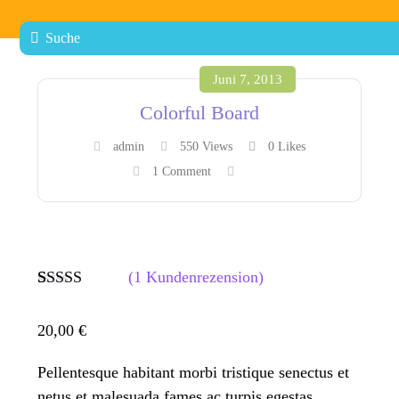
Juni 7, 2013
Colorful Board
admin
550 Views
0
Likes
1 Comment
(
1
Kundenrezension)
Bewertet
1
mit
4.00
20,00
€
von 5,
basierend
auf
Pellentesque habitant morbi tristique senectus et
Kundenbe
netus et malesuada fames ac turpis egestas.
wertung