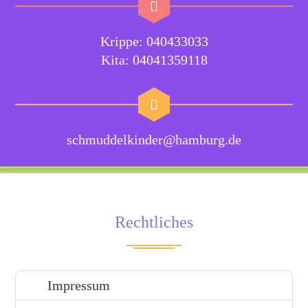
Krippe: 040433033
Kita: 04041359118
schmuddelkinder@hamburg.de
Rechtliches
Impressum